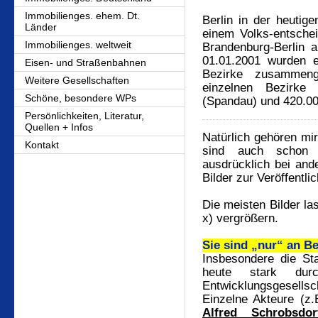
Immobilienges. ehem. Dt.
Berlin in der heutig
Länder
einem Volks-entsche
Immobilienges. weltweit
Brandenburg-Berlin 
01.01.2001 wurden e
Eisen- und Straßenbahnen
Bezirke zusammeng
Weitere Gesellschaften
einzelnen Bezirke
Schöne, besondere WPs
(Spandau) und 420.0
Persönlichkeiten, Literatur,
Quellen + Infos
Natürlich gehören mir
Kontakt
sind auch schon 
ausdrücklich bei and
Bilder zur Veröffentli
Die meisten Bilder la
x) vergrößern.
Sie sind „nur“ an Be
Insbesondere die Sta
heute stark dur
Entwicklungsgesellsch
Einzelne Akteure (z
Alfred Schrobsdor