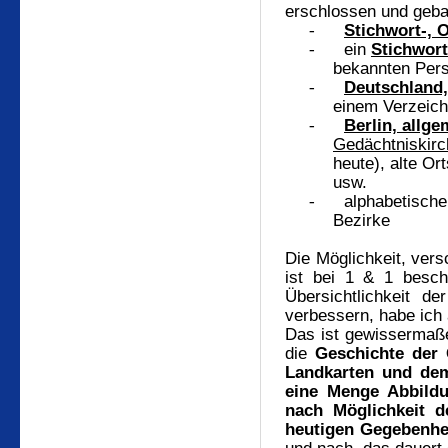
erschlossen und geba
-
Stichwort-, 
-
ein
Stichwort
bekannten Pers
-
Deutschland,
einem Verzeich
-
Berlin, allge
Gedächtniskirc
heute), alte Ort
usw.
-
alphabetisch
Bezirke
Die Möglichkeit, vers
ist bei 1 & 1 besch
Übersichtlichkeit d
verbessern, habe ich
Das ist gewissermaße
die
Geschichte der 
Landkarten und dem
eine Menge Abbildu
nach Möglichkeit d
heutigen Gegebenhei