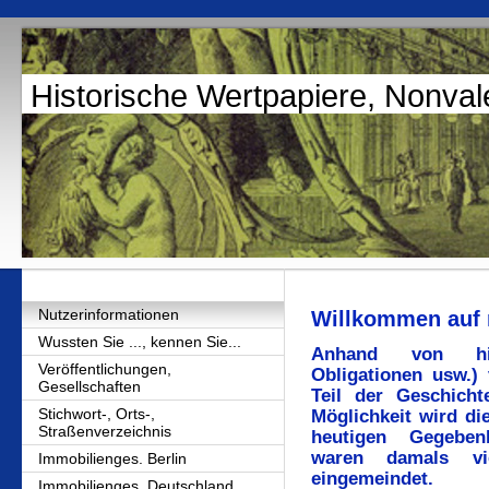
Historische Wertpapiere, Nonval
Nutzerinformationen
Willkommen auf m
Wussten Sie ..., kennen Sie...
Anhand von hist
Veröffentlichungen,
Obligationen usw.) 
Gesellschaften
Teil der Geschicht
Stichwort-, Orts-,
Möglichkeit wird di
Straßenverzeichnis
heutigen Gegebenh
waren damals vi
Immobilienges. Berlin
eingemeindet.
Immobilienges. Deutschland