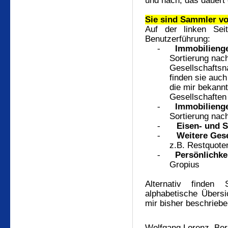
und nach, das dauert
Sie sind Sammler v
Auf der linken Sei
Benutzerführung:
-
Immobilienge
Sortierung nac
Gesellschaftsn
finden sie auch
die mir bekannt
Gesellschaften
-
Immobilienge
Sortierung nac
-
Eisen- und 
-
Weitere Gese
z.B. Restquote
-
Persönlichke
Gropius
Alternativ finde
alphabetische Übersi
mir bisher beschriebe
Wolfgang Lorenz, Ber