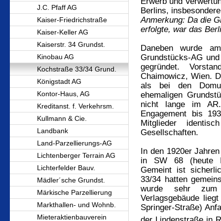
Erwerb und Verwertun
J.C. Pfaff AG
Berlins, insbesonder
Anmerkung: Da die Gr
Kaiser-Friedrichstraße
erfolgte, war das Ber
Kaiser-Keller AG
Kaiserstr. 34 Grundst.
Daneben wurde am
Kinobau AG
Grundstücks-AG und 
gegründet. Vorsta
Kochstraße 33/34 Grund.
Chaimowicz, Wien. Di
Königstadt AG
als bei den Domus
Kontor-Haus, AG
ehemaligen Grundstü
nicht lange im AR.
Kreditanst. f. Verkehrsm.
Engagement bis 193
Kullmann & Cie.
Mitglieder ident
Landbank
Gesellschaften.
Land-Parzellierungs-AG
In den 1920er Jahren 
Lichtenberger Terrain AG
in SW 68 (heute K
Lichterfelder Bauv.
Gemeint ist sicherli
33/34 hatten gemein
Mädler´sche Grundst.
wurde sehr zum 
Märkische Parzellierung
Verlagsgebäude liegt
Markthallen- und Wohnb.
Springer-Straße) Anf
Mieteraktienbauverein
der Lindenstraße in 