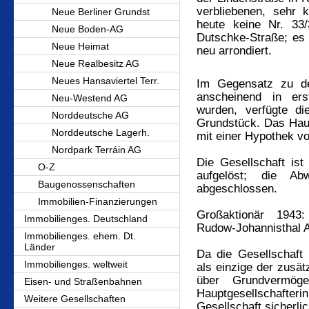
verbliebenen, sehr 
Neue Berliner Grundst
heute keine Nr. 33/
Neue Boden-AG
Dutschke-Straße; es 
Neue Heimat
neu arrondiert.
Neue Realbesitz AG
Neues Hansaviertel Terr.
Im Gegensatz zu de
anscheinend in ers
Neu-Westend AG
wurden, verfügte di
Norddeutsche AG
Grundstück. Das Haus
Norddeutsche Lagerh.
mit einer Hypothek v
Nordpark Terráin AG
Die Gesellschaft is
O-Z
aufgelöst; die A
Baugenossenschaften
abgeschlossen.
Immobilien-Finanzierungen
Großaktionär 1943:
Immobilienges. Deutschland
Rudow-Johannisthal 
Immobilienges. ehem. Dt.
Länder
Da die Gesellschaf
Immobilienges. weltweit
als einzige der zusä
über Grundvermö
Eisen- und Straßenbahnen
Hauptgesellschafteri
Weitere Gesellschaften
Gesellschaft sicherli