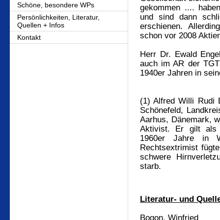
Schöne, besondere WPs
gekommen .... haben 
und sind dann schl
Persönlichkeiten, Literatur,
Quellen + Infos
erschienen. Allerdi
schon vor 2008 Aktie
Kontakt
Herr Dr. Ewald Enge
auch im AR der TGT R
1940er Jahren in sei
(1) Alfred Willi Rud
Schönefeld, Landkre
Aarhus, Dänemark
, w
Aktivist
. Er gilt al
1960er Jahre in W
Rechtsextrimist
fügt
schwere Hirnverletz
starb.
Literatur- und Quel
Bogon, Winfried