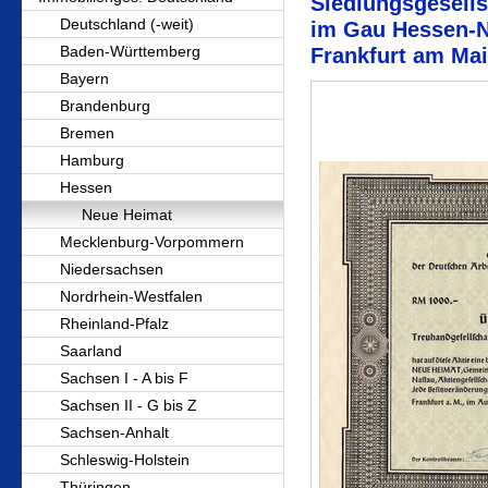
Siedlungsgesells
Deutschland (-weit)
im Gau Hessen-Na
Baden-Württemberg
Frankfurt am Ma
Bayern
Brandenburg
Bremen
Hamburg
Hessen
Neue Heimat
Mecklenburg-Vorpommern
Niedersachsen
Nordrhein-Westfalen
Rheinland-Pfalz
Saarland
Sachsen I - A bis F
Sachsen II - G bis Z
Sachsen-Anhalt
Schleswig-Holstein
Thüringen