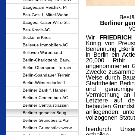
Bauges.am Reichsk. Pl
Bau-Ges. f. Mittel-Wohn.
Bestä
Berliner ge
Bauges. Kaiser Wilh.-Str.
Vo
Bau-Kredit-AG
Wir
FRIEDRICH
Becker & Kries
König von Preus
Bellevue Immobilien-AG
Benennung „Berli
Bellevue Warenhand.
in Berlin ein Act
20,000 Rthlr. 
Berlin-Charlottenb. Bauv.
angenommenen Gr
Berlin-Oberspree, Terrain
Zwecke zusammeng
Berlin-Spandauer Terrain
Weise durch Baua
Stadttheilen Berl
Berlin-Wilmersdorfer T.
und geräumige
Berliner Bank f. Handel
Vermiethung an k
Berliner Cementbau-AG
Letztere auf d
Berliner Centralstrassen
bebauten Grundst
anliegenden, unt
Berliner gemeinn Baug
vollzogenen Statu
Berliner Grundbesitz AG
….
Berliner Grundstücksverw.
hierdurch Unse
ertheilen.