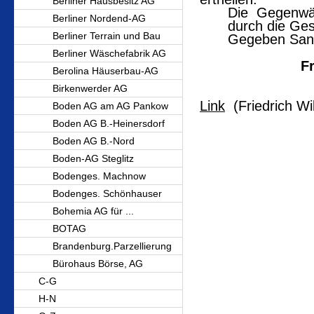
Berliner Hausbesitz AG
Die Gegenwär
Berliner Nordend-AG
durch die Ge
Berliner Terrain und Bau
Gegeben Sans
Berliner Wäschefabrik AG
F
Berolina Häuserbau-AG
Birkenwerder AG
Link
(Friedrich Wi
Boden AG am AG Pankow
Boden AG B.-Heinersdorf
Boden AG B.-Nord
Boden-AG Steglitz
Bodenges. Machnow
Bodenges. Schönhauser
Bohemia AG für ...
BOTAG
Brandenburg.Parzellierung
Bürohaus Börse, AG
C-G
H-N