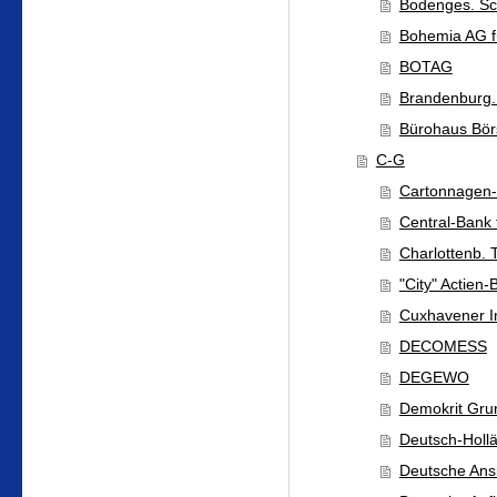
Bodenges. S
Bohemia AG fü
BOTAG
Brandenburg.
Bürohaus Bör
C-G
Cartonnagen
Central-Bank 
Charlottenb. 
"City" Actien
Cuxhavener I
DECOMESS
DEGEWO
Demokrit Gru
Deutsch-Holl
Deutsche Ans