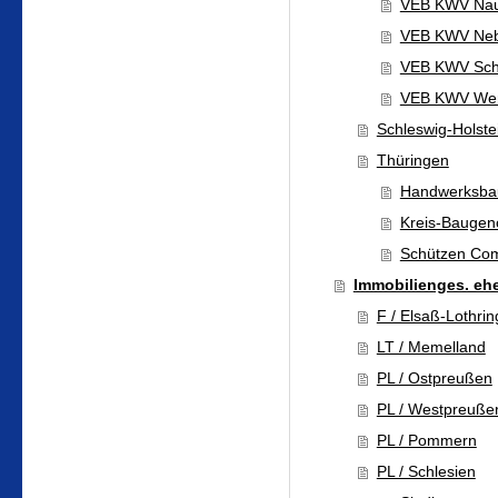
VEB KWV Nau
VEB KWV Nebr
VEB KWV Sch
VEB KWV Wer
Schleswig-Holste
Thüringen
Handwerksba
Kreis-Baugen
Schützen Co
Immobilienges. ehe
F / Elsaß-Lothri
LT / Memelland
PL / Ostpreußen
PL / Westpreuße
PL / Pommern
PL / Schlesien