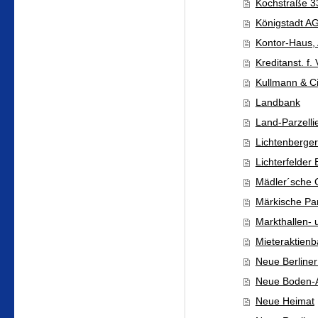
Kochstraße 3
Königstadt A
Kontor-Haus,
Kreditanst. f.
Kullmann & Ci
Landbank
Land-Parzell
Lichtenberger
Lichterfelder 
Mädler´sche 
Märkische Par
Markthallen-
Mieteraktienb
Neue Berliner
Neue Boden-
Neue Heimat