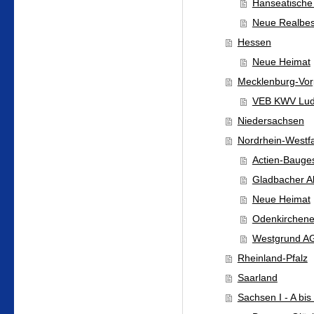
Hanseatische
Neue Realbes
Hessen
Neue Heimat
Mecklenburg-Vo
VEB KWV Lud
Niedersachsen
Nordrhein-Westf
Actien-Bauge
Gladbacher A
Neue Heimat
Odenkirchener
Westgrund A
Rheinland-Pfalz
Saarland
Sachsen I - A bis