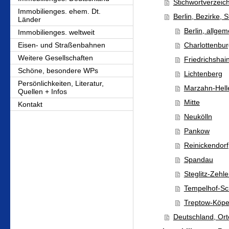
Stichwortverzeic
Immobilienges. ehem. Dt.
Berlin, Bezirke, 
Länder
Berlin, allgem
Immobilienges. weltweit
Eisen- und Straßenbahnen
Charlottenbu
Weitere Gesellschaften
Friedrichshai
Schöne, besondere WPs
Lichtenberg
Persönlichkeiten, Literatur,
Marzahn-Hell
Quellen + Infos
Mitte
Kontakt
Neukölln
Pankow
Reinickendorf
Spandau
Steglitz-Zehl
Tempelhof-S
Treptow-Köpe
Deutschland, Ort