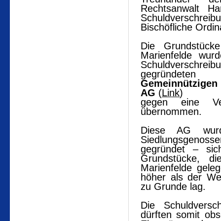
Rechtsanwalt Ha
Schuldverschr
Bischöfliche Ordina
Die Grundstücke
Marienfelde wur
Schuldverschre
gegründeten
Gemeinnützigen
AG
(
Link
)
gegen eine Ve
übernommen.
Diese AG wur
Siedlungsgenos
gegründet – sic
Grundstücke, d
Marienfelde gele
höher als der We
zu Grunde lag.
Die Schuldvers
dürften somit ob