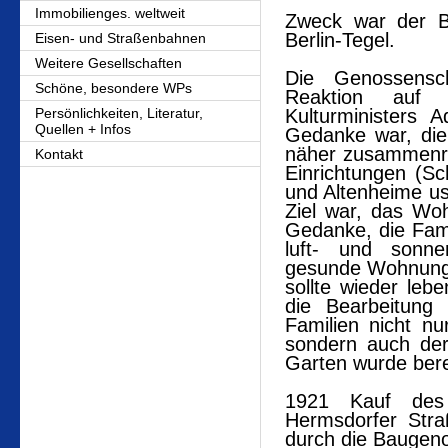
Immobilienges. weltweit
Zweck war der Ba
Berlin-Tegel.
Eisen- und Straßenbahnen
Weitere Gesellschaften
Die Genossensc
Schöne, besondere WPs
Reaktion auf d
Persönlichkeiten, Literatur,
Kulturministers 
Quellen + Infos
Gedanke war, die
näher zusammenrü
Kontakt
Einrichtungen (Sc
und Altenheime us
Ziel war, das Wo
Gedanke, die Fami
luft- und sonne
gesunde Wohnunge
sollte wieder leb
die Bearbeitung
Familien nicht nu
sondern auch der
Garten wurde ber
1921 Kauf des 
Hermsdorfer Str
durch die Baugen