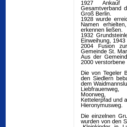
1927 Ankauf 
Gesamtverband de
Groß Berlin.
1928 wurde errei
Namen erhielten
erkennen ließen.
1932 Grundsteinl
Einweihung, 1943 
2004 Fusion zu
Gemeinde St. Mar
Aus der Gemeind
2000 verstorbene 
Die von Tegeler 
den Siedlern beb
dem Waidmannslus
Liebfrauenweg,
Moorweg,
Kettelerpfad und 
Hieronymusweg.
Die einzelnen Gr
wurden von den 
„Kleinkinder in