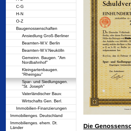
C-G
H-N
O-Z
Baugenossenschaften
Ansiedlung Groß-Berliner
Beamten-W.V. Berlin
Beamten-W.V.Neukölln
Gemeinn. Baugen. "Am
Nordbahnhof"
Kleingartenbaugen.
"Rheingau"
Spar- und Siedlungsgen.
"St. Joseph"
Vaterländischer Bauv.
Wirtschafts Gen. Berl.
Immobilien-Finanzierungen
Immobilienges. Deutschland
Immobilienges. ehem. Dt.
Die Genossensc
Länder