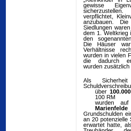
gewisse Eigen
sicherzustelle
verpflichtet, Kl
anzubauen. Die
Siedlungen waren
dem 1. Weltkrieg 
den sogenannten 
Die Häuser war
Verhältnisse re
wurden in vielen F
die dadurch en
wurden zusätzlich
Als Sicherhe
Schuldverschreib
über
100.00
100 RM
wurden au
Marienfelde
Grundschulden ei
an 20 potenzielle
erwartet hatte, a
Treuhänder d