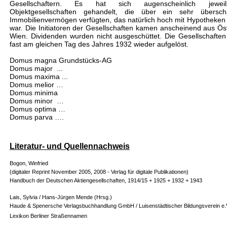
Gesellschaftern. Es hat sich augenscheinlich jewe
Objektgesellschaften gehandelt, die über ein sehr übersch
Immobilienvermögen verfügten, das natürlich hoch mit Hypotheken 
war. Die Initiatoren der Gesellschaften kamen anscheinend aus Öst
Wien. Dividenden wurden nicht ausgeschüttet. Die Gesellschafte
fast am gleichen Tag des Jahres 1932 wieder aufgelöst.
Domus magna Grundstücks-AG
Domus major ...
Domus maxima ...
Domus melior …
Domus minima
Domus minor …
Domus optima …
Domus parva ….
Literatur- und Quellennachweis
Bogon, Winfried
(digitaler Reprint November 2005, 2008 - Verlag für digitale Publikationen)
Handbuch der Deutschen Aktiengesellschaften, 1914/15 + 1925 + 1932 + 1943
Lais, Sylvia / Hans-Jürgen Mende (Hrsg.)
Haude & Spenersche Verlagsbuchhandlung GmbH / Luisenstädtischer Bildungsverein e.
Lexikon Berliner Straßennamen