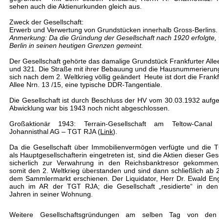
sehen auch die Aktienurkunden gleich aus.
Zweck der Gesellschaft:
Erwerb und Verwertung von Grundstücken innerhalb Gross-Berlins.
Anmerkung: Da die Gründung der Gesellschaft nach 1920 erfolgte,
Berlin in seinen heutigen Grenzen gemeint.
Der Gesellschaft gehörte das damalige Grundstück Frankfurter Alle
und 321. Die Straße mit ihrer Bebauung und die Hausnummerieru
sich nach dem 2. Weltkrieg völlig geändert Heute ist dort die Frankf
Allee Nrn. 13 /15, eine typische DDR-Tangentiale.
Die Gesellschaft ist durch Beschluss der HV vom 30.03.1932 aufgel
Abwicklung war bis 1943 noch nicht abgeschlossen.
Großaktionär 1943: Terrain-Gesellschaft am Teltow-Canal
Johannisthal AG – TGT RJA (
Link
).
Da die Gesellschaft über Immobilienvermögen verfügte und die
als Hauptgesellschafterin eingetreten ist, sind die Aktien dieser Ges
sicherlich zur Verwahrung in den Reichsbanktresor gekommen
somit den 2. Weltkrieg überstanden und sind dann schließlich ab 
dem Sammlermarkt erschienen. Der Liquidator, Herr Dr. Ewald En
auch im AR der TGT RJA; die Gesellschaft „residierte“ in de
Jahren in seiner Wohnung.
Weitere Gesellschaftsgründungen am selben Tag von den