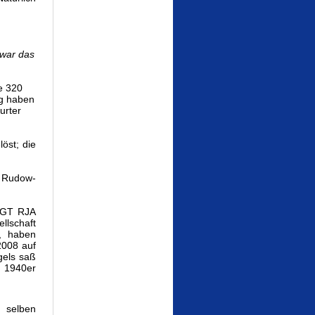
 war das
e 320
ng haben
urter
öst; die
 Rudow-
 TGT RJA
ellschaft
, haben
2008 auf
gels saß
n 1940er
 selben