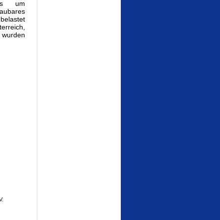
ils um
aubares
belastet
erreich,
n wurden
V.