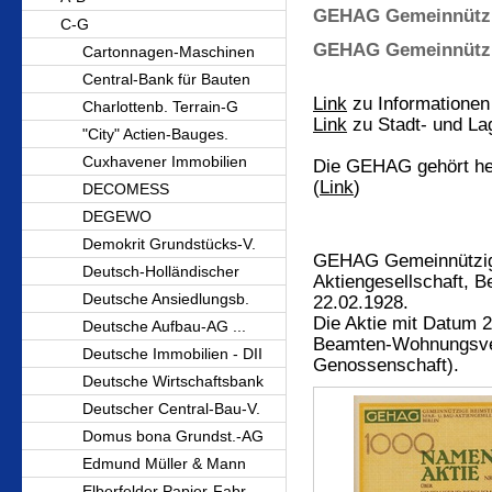
GEHAG Gemeinnützi
C-G
GEHAG Gemeinnützig
Cartonnagen-Maschinen
Central-Bank für Bauten
Link
zu Informationen 
Charlottenb. Terrain-G
Link
zu Stadt- und La
"City" Actien-Bauges.
Cuxhavener Immobilien
Die GEHAG gehört he
(
Link
)
DECOMESS
DEGEWO
Demokrit Grundstücks-V.
GEHAG Gemeinnützige
Deutsch-Holländischer
Aktiengesellschaft, B
Deutsche Ansiedlungsb.
22.02.1928.
Die Aktie mit Datum 2
Deutsche Aufbau-AG ...
Beamten-Wohnungsve
Deutsche Immobilien - DII
Genossenschaft).
Deutsche Wirtschaftsbank
Deutscher Central-Bau-V.
Domus bona Grundst.-AG
Edmund Müller & Mann
Elberfelder Papier-Fabr.