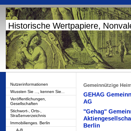
Historische Wertpapiere, Nonval
Nutzerinformationen
Gemeinnützige Heim
Wussten Sie ..., kennen Sie...
GEHAG Gemeinnüt
Veröffentlichungen,
AG
Gesellschaften
"Gehag" Gemeinn
Stichwort-, Orts-,
Straßenverzeichnis
Aktiengesellscha
Immobilienges. Berlin
Berlin
A-B