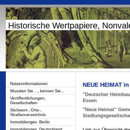
Historische Wertpapiere, Nonval
Nutzerinformationen
NEUE HEIMAT i
Wussten Sie ..., kennen Sie...
"Deutscher Heimbau"
Veröffentlichungen,
Essen
Gesellschaften
"Neue Heimat" Gem
Stichwort-, Orts-,
Straßenverzeichnis
Siedlungsgesellscha
Immobilienges. Berlin
Immobilienges. Deutschland
Link
zur Übersicht de