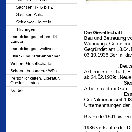
Sachsen II - G bis Z
Sachsen-Anhalt
Schleswig-Holstein
Thüringen
Die Gesellschaft
Immobilienges. ehem. Dt.
Bau und Betreuung v
Länder
Wohnungs-Gemeinnüt
Immobilienges. weltweit
Gegründet am 18.04.19
03.10.1936 Berlin, da
Eisen- und Straßenbahnen
Weitere Gesellschaften
„Deutscher He
Schöne, besondere WPs
Aktiengesellschaft, E
ab 24.02.1939: „Neu
Persönlichkeiten, Literatur,
Siedlungsgese
Quellen + Infos
Arbeitsfront im Gau
Kontakt
Essen, Aktien
Großaktionär seit 193
Unternehmungen der D
Bis Ende 1941 waren 
1986 verkaufte der D