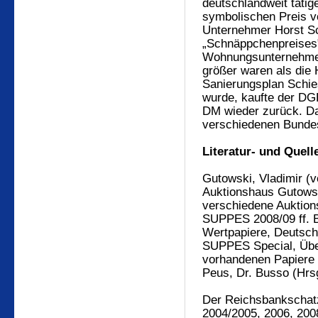
deutschlandweit tät
symbolischen Preis v
Unternehmer Horst S
„Schnäppchenpreises"
Wohnungsunternehmen 
größer waren als die
Sanierungsplan Schie
wurde, kaufte der DG
DM wieder zurück. Da
verschiedenen Bundes
Literatur- und Quel
Gutowski, Vladimir (ve
Auktionshaus Gutows
verschiedene Auktion
SUPPES 2008/09 ff. B
Wertpapiere, Deutsch
SUPPES Special, Über
vorhandenen Papiere
Peus, Dr. Busso (Hrs
Der Reichsbankschatz
2004/2005, 2006, 200