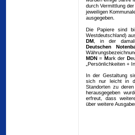
durch Vermittlung der
jeweiligen Kommuna
ausgegeben.
Die Papiere sind 
Westdeutschland) aus
DM
, in der dama
Deutschen Notenb
Währungsbezeichnun
MDN
=
M
ark der
D
e
„Persönlichkeiten + In
In der Gestaltung si
sich nur leicht in
Standorten zu deren
herausgegeben wurd
erfreut, dass weiter
über weitere Ausgaben