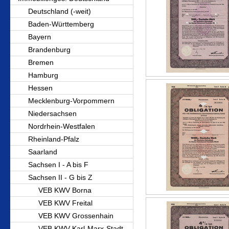
Deutschland (-weit)
Baden-Württemberg
Bayern
Brandenburg
Bremen
Hamburg
Hessen
Mecklenburg-Vorpommern
Niedersachsen
Nordrhein-Westfalen
Rheinland-Pfalz
Saarland
Sachsen I - A bis F
Sachsen II - G bis Z
VEB KWV Borna
VEB KWV Freital
VEB KWV Grossenhain
VEB KWV Karl-Marx-Stadt