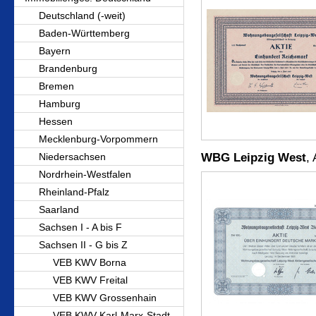
Deutschland (-weit)
Baden-Württemberg
Bayern
Brandenburg
Bremen
Hamburg
Hessen
Mecklenburg-Vorpommern
Niedersachsen
WBG Leipzig West
,
Nordrhein-Westfalen
Rheinland-Pfalz
Saarland
Sachsen I - A bis F
Sachsen II - G bis Z
VEB KWV Borna
VEB KWV Freital
VEB KWV Grossenhain
VEB KWV Karl-Marx-Stadt