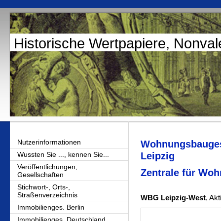
Historische Wertpapiere, Nonval
Nutzerinformationen
Wohnungsbaugese
Wussten Sie ..., kennen Sie...
Leipzig
Veröffentlichungen,
Zentrale für Woh
Gesellschaften
Stichwort-, Orts-,
Straßenverzeichnis
WBG Leipzig-West
, Ak
Immobilienges. Berlin
Immobilienges. Deutschland