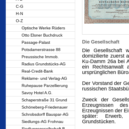
C-G
H-N
O-Z
Optische Werke Rüders
Otto Elsner Buchdruck
Die Gesellschaft
Passage-Palast
Potsdamerstrasse 88
Die Gesellschaft 
domizilierte zuers
Preussische Immob.
Ku-Damm 26a bei A. 
Radius Grundstücks-AG
ein Rechtsanwalt 
Real-Credit-Bank
ursprünglichen Büro
Reklame- und Verlag-AG
Der Vorstand der Ge
Ruhepause Parzellierung
russischen Staatsbü
Savoy Hotel A.G.
Zweck der Gesell
Schaperstraße 31 Grund
Erzeugnissen d
Schöneberg-Friedenauer
Erzeugnissen der Ei
Schrobsdorff Bauspar-AG
später: Erwerb,
Grundstücken.
Siedlungs-AG Frohnau
Siedlungsgesellschaft B.