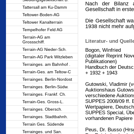
Nach der Bilanz 
Tattersall am Ku-Damm
Gesellschaft in erst
Teltower-Boden-AG
Die Gesellschaft w
Teltower Kanalterrain
1938 nicht mehr aufg
Tempelhofer Feld AG
Terrain-AG am
Literatur- und Quel
Grossschiff.
Terrain-AG Nieder-Sch.
Bogon, Winfried
(digitaler Reprint Nov
Terrain-AG Park Witzleben
Publikationen)
Terrainges. am Bahnhof .
Handbuch der Deutsch
Terrain-Ges. am Teltow-C
+ 1932 + 1943
Terrainges. Berlin-Nordost
Gutowski, Vladimir (ve
Terrainges. Berlin-Südw.
Auktionshaus Gutows
Terrainges. Frankf. Ch.
verschiedene Auktion
SUPPES 2008/09 ff. B
Terrain-Ges. Gross-L.
Wertpapiere, Deutsch
Terrainges. Obersch.
SUPPES Special, Über
Terrainges. Stadtbahnh.
vorhandenen Papiere
Terrain Ges. Südende
Peus, Dr. Busso (Hrs
Terrainges. und San.