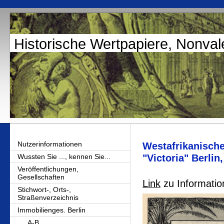
Historische Wertpapiere, Nonval
Nutzerinformationen
Westafrikanische
Wussten Sie ..., kennen Sie...
"Victoria" Berli
Veröffentlichungen,
Gesellschaften
Link
zu Informatio
Stichwort-, Orts-,
Straßenverzeichnis
Immobilienges. Berlin
A-B