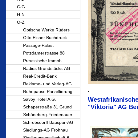
C-G
H-N
O-Z
Optische Werke Rüders
Otto Elsner Buchdruck
Passage-Palast
Potsdamerstrasse 88
Preussische Immob.
Radius Grundstücks-AG
Real-Credit-Bank
Reklame- und Verlag-AG
.
Ruhepause Parzellierung
Westafrikanische
Savoy Hotel A.G.
"Viktoria" AG Be
Schaperstraße 31 Grund
Schöneberg-Friedenauer
Schrobsdorff Bauspar-AG
Siedlungs-AG Frohnau
Siedlungsgesellschaft B.