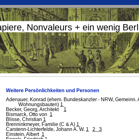
apiere, Nonvaleurs + ein wenig Ber
Weitere Persönlichkeiten und Personen
Adenauer, Konrad (ehem. Bundeskanzler - NRW, Gemeinn. 
Wohnungsbauten)
1
Becker, Georg, Architekt
1
Bismarck, Otto von
1
Blisse, Christian
1
Brenninkmeyer, Familie (C & A)
1
Carstenn-Lichterfelde, Johann A. W.
1
2 3
Einstein, Albert
1