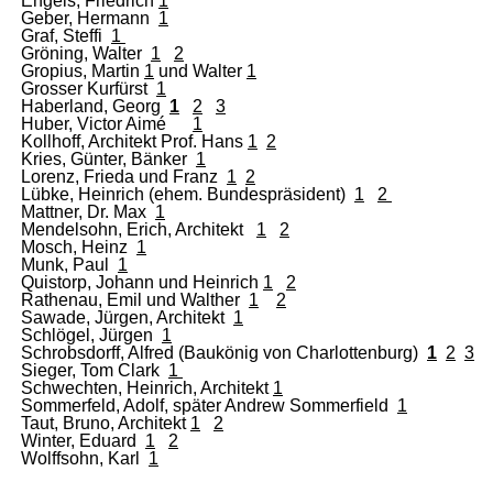
Engels, Friedrich
1
Geber, Hermann
1
Graf, Steffi
1
Gröning, Walter
1
2
Gropius, Martin
1
und Walter
1
Grosser Kurfürst
1
Haberland, Georg
1
2
3
Huber, Victor Aimé
1
Kollhoff, Architekt Prof. Hans
1
2
Kries, Günter, Bänker
1
Lorenz, Frieda und Franz
1
2
Lübke, Heinrich (ehem. Bundespräsident)
1
2
Mattner, Dr. Max
1
Mendelsohn, Erich, Architekt
1
2
Mosch, Heinz
1
Munk, Paul
1
Quistorp, Johann und Heinrich
1
2
Rathenau, Emil und Walther
1
2
Sawade, Jürgen, Architekt
1
Schlögel, Jürgen
1
Schrobsdorff, Alfred (Baukönig von Charlottenburg)
1
2
3
Sieger, Tom Clark
1
Schwechten, Heinrich, Architekt
1
Sommerfeld, Adolf, später Andrew Sommerfield
1
Taut, Bruno, Architekt
1
2
Winter, Eduard
1
2
Wolffsohn, Karl
1