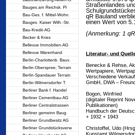
Straßenlandes un
Bauges.am Reichsk. Pl
Schulgrundstückes,
Bau-Ges. f. Mittel-Wohn.
qR Bauland verbli
einen Wert von 5
Bauges. Kaiser Wilh.-Str.
Bau-Kredit-AG
(Anmerkung: 1 qR
Becker & Kries
Bellevue Immobilien-AG
Bellevue Warenhand.
Literatur- und Quel
Berlin-Charlottenb. Bauv.
Benecke & Rehse, Akt
Berlin-Oberspree, Terrain
Wertpapiere, Wertpapi
Berlin-Spandauer Terrain
Verschiedene Verkauf
GmbH, DWA – Freunde
Berlin-Wilmersdorfer T.
Berliner Bank f. Handel
Bogon, Winfried
Berliner Cementbau-AG
(digitaler Reprint Nov
Publikationen)
Berliner Centralstrassen
Handbuch der Deutsch
Berliner gemeinn Baug
+ 1932 + 1943
Berliner Grundbesitz AG
Berliner Grundstücksverw.
Christoffel, Udo (Hrsg
Kunstamt Wilmersdor