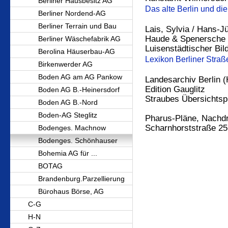
Berliner Hausbesitz AG
Das alte Berlin und di
Berliner Nordend-AG
Berliner Terrain und Bau
Lais, Sylvia / Hans-
Haude & Spenersche 
Berliner Wäschefabrik AG
Luisenstädtischer Bil
Berolina Häuserbau-AG
Lexikon Berliner Str
Birkenwerder AG
Boden AG am AG Pankow
Landesarchiv Berlin (
Edition Gauglitz
Boden AG B.-Heinersdorf
Straubes Übersichtsp
Boden AG B.-Nord
Boden-AG Steglitz
Pharus-Pläne, Nachd
Scharnhorststraße 25
Bodenges. Machnow
Bodenges. Schönhauser
Bohemia AG für ...
BOTAG
Brandenburg.Parzellierung
Bürohaus Börse, AG
C-G
H-N