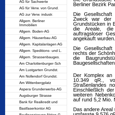
AG für Sachwerte
Berliner Bezirk Pa
AG für Verw. von Grund.
Die Gesellschaf
AG zur Verw. industr.
Zweck war der 
Allgem. Berliner
Grundstücken in 
Immobilien
die Areale, d
Allgem. Boden-AG
auftragsloser Ges
Allgem. Häuserbau-AG
angekauft wurden
Allgem. Kapitalanlagen AG
Die Gesellschaft
Allgem. Speditions- und L.
rechts der Schönh
Allgem. Strassenbauges.
die Baugrundst
Baugesellschaften
Am Charlottenburger-Sch
Am Lustgarten Grundst.
Der Komplex an
Am Nollendorf Grundst.
10.349 qR., v
Am Wittenbergplatz
Straßenlandes no
Aspera Grunderwerbs-AG
Einschließlich de
weiteren Nebenkos
Augsburger Strasse
auf rund 5,2 Mio.
Bank für Realkredit und
Bastfaserkontor AG
Das andere Areal 
umfasste 9.576 q
Baufinanzierung Aktien-G.