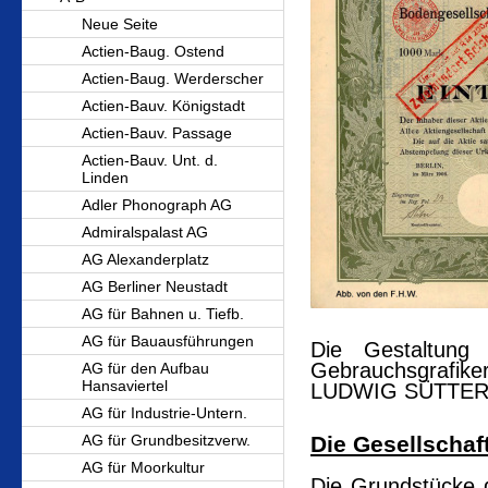
Neue Seite
Actien-Baug. Ostend
Actien-Baug. Werderscher
Actien-Bauv. Königstadt
Actien-Bauv. Passage
Actien-Bauv. Unt. d.
Linden
Adler Phonograph AG
Admiralspalast AG
AG Alexanderplatz
AG Berliner Neustadt
AG für Bahnen u. Tiefb.
AG für Bauausführungen
Die Gestaltung
Gebrauchsgrafiker
AG für den Aufbau
Hansaviertel
LUDWIG SÜTTERL
AG für Industrie-Untern.
AG für Grundbesitzverw.
Die Gesellschaf
AG für Moorkultur
Die Grundstücke d