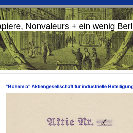
apiere, Nonvaleurs + ein wenig Ber
"Bohemia" Aktiengesellschaft für industrielle Beteiligun