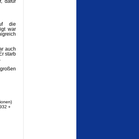
, dafür
uf die
igt war
igreich
ar auch
Er starb
.
 großen
tionen)
932 +