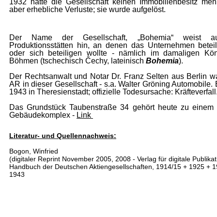
1932 hatte die Gesellschaft keinen Immobilienbesitz mehr
aber erhebliche Verluste; sie wurde aufgelöst.
Der Name der Gesellschaft, „Bohemia“ weist a
Produktionsstätten hin, an denen das Unternehmen beteil
oder sich beteiligen wollte - nämlich im damaligen Kön
Böhmen
(
tschechisch Čechy,
lateinisch
Bohemia
).
Der Rechtsanwalt und Notar Dr. Franz Selten aus Berlin w
AR in dieser Gesellschaft - s.a. Walter Gröning Automobile. 
1943 in Theresienstadt; offizielle Todesursache: Kräfteverfall
Das Grundstück Taubenstraße 34 gehört heute zu einem
Gebäudekomplex -
Link
Literatur- und Quellennachweis:
Bogon, Winfried
(digitaler Reprint November 2005, 2008 - Verlag für digitale Publika
Handbuch der Deutschen Aktiengesellschaften, 1914/15 + 1925 + 1
1943