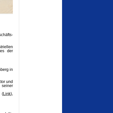
chäfts-
riellen
des der
berg in
tor und
 seiner
(
Link
),