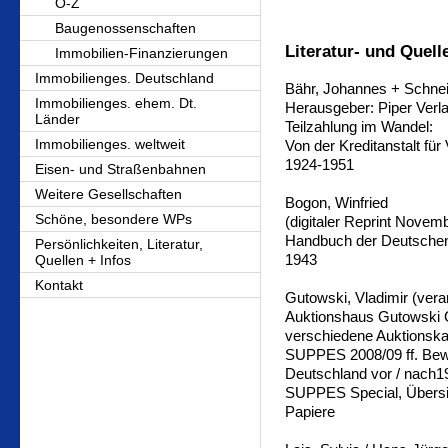
O-Z
Baugenossenschaften
Literatur- und Quel
Immobilien-Finanzierungen
Immobilienges. Deutschland
Bähr, Johannes + Schnei
Immobilienges. ehem. Dt.
Herausgeber: Piper Ver
Länder
Teilzahlung im Wandel:
Immobilienges. weltweit
Von der Kreditanstalt fü
1924-1951
Eisen- und Straßenbahnen
Weitere Gesellschaften
Bogon, Winfried
Schöne, besondere WPs
(digitaler Reprint Novemb
Handbuch der Deutschen 
Persönlichkeiten, Literatur,
1943
Quellen + Infos
Kontakt
Gutowski, Vladimir (veran
Auktionshaus Gutowski 
verschiedene Auktionska
SUPPES 2008/09 ff. Bewe
Deutschland vor / nach1
SUPPES Special, Übersi
Papiere