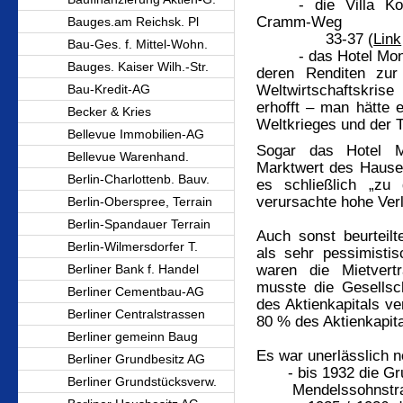
- die Villa K
Cramm-Weg
Bauges.am Reichsk. Pl
33-37 (
Link
Bau-Ges. f. Mittel-Wohn.
- das Hotel Mo
Bauges. Kaiser Wilh.-Str.
deren Renditen zur 
Weltwirtschaftskrise
Bau-Kredit-AG
erhofft – man hätte e
Becker & Kries
Weltkrieges und der 
Bellevue Immobilien-AG
Sogar das Hotel M
Bellevue Warenhand.
Marktwert des Hause
Berlin-Charlottenb. Bauv.
es schließlich „zu
verursachte hohe Ver
Berlin-Oberspree, Terrain
Berlin-Spandauer Terrain
Auch sonst beurteilt
Berlin-Wilmersdorfer T.
als sehr pessimistis
waren die Mietvert
Berliner Bank f. Handel
musste die Gesellsch
Berliner Cementbau-AG
des Aktienkapitals ve
Berliner Centralstrassen
80 % des Aktienkapit
Berliner gemeinn Baug
Es war unerlässlich 
Berliner Grundbesitz AG
- bis 1932 die Gru
Berliner Grundstücksverw.
Mendelssohnstra