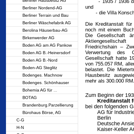
Berliner Hausbesitz AG
- 1935 / 1936 das 
und
Berliner Nordend-AG
- die Villa Konsche
Berliner Terrain und Bau
Berliner Wäschefabrik AG
Die Kreditanstalt für
noch mit einem Buch
Berolina Häuserbau-AG
Die Gesellschaft 
Birkenwerder AG
Aktiengesellsch
Boden AG am AG Pankow
Friedrichshain – Zw
Verwertung des Gr
Boden AG B.-Heinersdorf
Gesellschaft hatte 
Boden AG B.-Nord
von 755.057 RM, alle
Boden-AG Steglitz
belastet. Die Miete
Hausbesitz ausgewie
Bodenges. Machnow
mehr als 300.000 RM
Bodenges. Schönhauser
Bohemia AG für ...
Zum Beginn der 193
BOTAG
Kreditanstalt 
Brandenburg.Parzellierung
bei den folgenden Ge
AG für Industr
Bürohaus Börse, AG
Berlin
C-G
Deutsche Ansie
H-N
Kaiser-Keller A