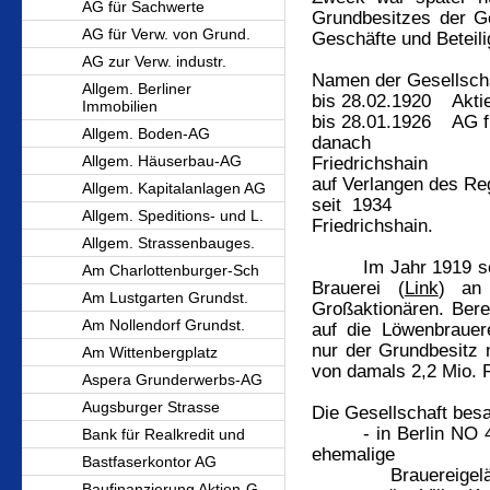
AG für Sachwerte
Grundbesitzes der Ges
AG für Verw. von Grund.
Geschäfte und Beteil
AG zur Verw. industr.
Namen der Gesellscha
Allgem. Berliner
bis 28.02.1920 Aktie
Immobilien
bis 28.01.1926 AG 
Allgem. Boden-AG
danach AG für
Allgem. Häuserbau-AG
Friedrichshain
auf Verlangen des Re
Allgem. Kapitalanlagen AG
seit 1934 AG 
Allgem. Speditions- und L.
Friedrichshain.
Allgem. Strassenbauges.
Im Jahr 1919 sc
Am Charlottenburger-Sch
Brauerei (
Link
) an
Am Lustgarten Grundst.
Großaktionären. Bere
Am Nollendorf Grundst.
auf die Löwenbrauer
nur der Grundbesitz 
Am Wittenbergplatz
von damals 2,2 Mio. R
Aspera Grunderwerbs-AG
Augsburger Strasse
Die Gesellschaft besaß
- in Berlin NO 
Bank für Realkredit und
ehemalige
Bastfaserkontor AG
Brauereige
Baufinanzierung Aktien-G.